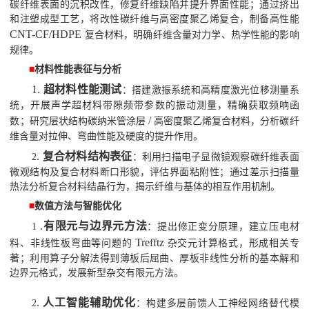
碳纤维表面的沉积改性，修复纤维缺陷并提升界面性能；通过挤出
和注塑成型工艺，将改性碳纤维与高密度聚乙烯复合，制备高性能
CNT-CF/HDPE
复合材料，明确纤维含量对力学、热学性能的影响
规律。
■
材料性能表征与分析
1.
超材料性能测试
：搭建激振系统和高精度激光位移测量系
统，开展声学超材料带隙频带参数的振动测量，精确获取频响函
/
数；研究层状结构碳纳米管涂层
高密度聚乙烯复合材料，分析碳纤
维含量对拉伸、弯曲性能及硬度的提升作用。
.
复合材料结构表征
2
：利用扫描电子显微镜观察碳纤维表面
微观结构及复合材料断口形貌，评估界面粘附性；通过差示扫描量
热法分析复合材料结晶行为，揭示纤维与基体的相互作用机制。
■
数值方法与智能优化
.
有限元与边界元方法
1
：提出修正变分原理，建立压电材
Trefftz
料、非线性板弯曲等问题的
杂交元计算格式，形成相关专
著；利用算子分解法得到薄板后屈曲、厚板非线性分析的基本解和
边界元格式，发展新型杂交有限元方法。
.
人工智能辅助优化
2
：构建多层前馈人工神经网络替代模