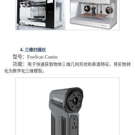
4.
三维扫描仪
型号：
F
S
C
ree
can
ombo
功能：
用于快速获取物体三维几何形状和表面特征，将实物转
化为数字化三维模型。