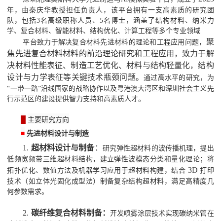
年，由秦庆华教授担任负责人，该平台拥有一支高素质的研究团
队，包括
3
名高级职称人员、
5
名博士，涵盖了结构材料、纳米力
学、复合材料、智能材料、结构优化、计算工程等多个专业领域
聚
平台致力于解决复合材料先进材料的理论和工程应用问题，
焦先进复合材料材料的前沿理论研究和工程应用，致力于解
决材料性能表征、制造工艺优化、材料与结构轻量化，结构
设计与力学表征等关键技术瓶颈问题。
通过高水平的研究，为
“
一带一路
”
沿线国家的战略协作以及粤港澳大湾区和深圳社会主义先
行示范区的建设提供智力支持和高素质人才。
█
主要研究方向
■
先进材料设计与制造
1.
超材料设计与制备
：
研究弹性超材料的波传播机理，提出
低频宽频带三维超材料结构，建立弹性波模态分类和量化理论；将
3D
拓扑优化、数值方法及机器学习应用于超材料构建，结合
打印
技术（如立体光固化成型法）制备复杂结构超材料，满足高精度几
何参数需求。
2.
碳纤维复合材料制备：
开发喷雾涂层技术实现碳纳米管在