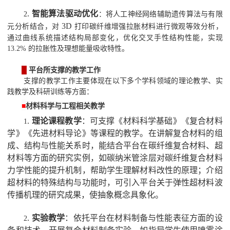
.
智能算法驱动优化
2
：将人工神经网络辅助遗传算法与有限
3D
元分析结合，对
打印碳纤维增强拉胀材料进行微观等效分析，
通过曲线系统描述结构局部变化，优化交叉手性结构性能，实现
13.2%
的拉胀性及理想能量吸收特性。
█
平台所支撑的教学工作
支撑的教学工作主要体现在以下多个学科领域的理论教学、实
践教学及科研训练等方面：
■
材料科学与工程相关教学
.
理论课程教学
：可支撑《材料科学基础》《复合材料
1
学》《先进材料导论》等课程的教学。在讲解复合材料的组
成、结构与性能关系时，能结合平台在碳纤维复合材料、超
材料等方面的研究实例，如碳纳米管涂层对碳纤维复合材料
力学性能的提升机制，帮助学生理解材料改性的原理；介绍
超材料的特殊结构与功能时，可引入平台关于弹性超材料波
传播机理的研究成果，使抽象概念具象化。
.
实验教学
：依托平台在材料制备与性能表征方面的设
2