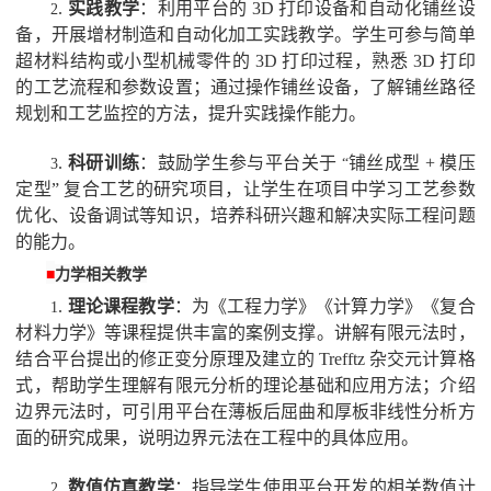
.
实践教学
：利用平台的
3D
打印设备和自动化铺丝设
2
备，开展增材制造和自动化加工实践教学。学生可参与简单
超材料结构或小型机械零件的
3D
打印过程，熟悉
3D
打印
的工艺流程和参数设置；通过操作铺丝设备，了解铺丝路径
规划和工艺监控的方法，提升实践操作能力。
.
科研训练
：鼓励学生参与平台关于
铺丝成型
+
模压
3
“
定型
”
复合工艺的研究项目，让学生在项目中学习工艺参数
优化、设备调试等知识，培养科研兴趣和解决实际工程问题
的能力。
■
力学相关教学
.
理论课程教学
：为《工程力学》《计算力学》《复合
1
材料力学》等课程提供丰富的案例支撑。讲解有限元法时，
结合平台提出的修正变分原理及建立的
Trefftz
杂交元计算格
式，帮助学生理解有限元分析的理论基础和应用方法；介绍
边界元法时，可引用平台在薄板后屈曲和厚板非线性分析方
面的研究成果，说明边界元法在工程中的具体应用。
.
数值仿真教学
：指导学生使用平台开发的相关数值计
2