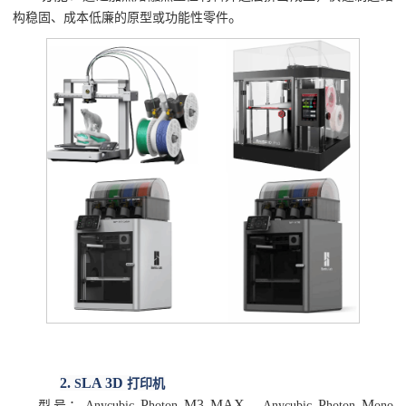
。
构稳固、成本低廉的原型或功能性零件
2.
LA 3D
S
打印机
P
M3 MAX
P
M
型号：
Anycubic
hoton
、
Anycubic
hoton
ono