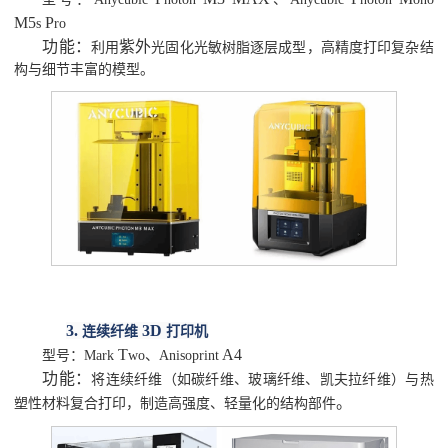
M5
P
s
ro
功能：
紫外
利用
光固化光敏树脂逐层成型，高精度打印复杂结
构与细节丰富的模型。
3.
3D
连续纤维
打印机
T
A4
型号：
Mark
wo
、
Anisoprint
功能：
将连续纤维（如碳纤维、玻璃纤维、凯夫拉纤维）与热
。
塑性材料复合打印，制造高强度、轻量化的结构部件