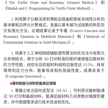
《
The Trefftz Finite and Boundary Element Method
》和
《
Matlab and C Programming for Trefftz Finite Method
》。
.
利用算子分解法得到薄板后屈曲和厚板非线性分析的
2
基本解和边界元计算格式，发展以基本解为试函数的新型杂
交有限元方法，近期成果记录于专著《
Green's Function and
Boundary Elements in Multifield Materials
》和《
Methods of
Fundamental Solutions in Solid Mechanics
》。
.
将基于人工神经网络辅助遗传算法的优化法与有限元
3
分析相结合，用于分析
3D
打印制造的碳纤维增强拉胀材料
的力学性能，经优化后的超材料结构拉胀性达
13.2%
，具有
理想的应力分布、能量吸收和抗屈曲性能，成果发表于
《
Composite Structures
》。
■
增材制造与材料性能表征领域
.
掌握立体光固化成型法（
SLA
），可利用光敏树脂通
1
过
3D
打印制备超材料，能满足超材料几何参数对精度的要
求，并可根据需求进行技术改进和优化。