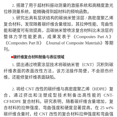
.
搭建了用于超材料振动测量的激振系统和高精度激光
2
位移测量系统，能精确得到超材料的频响函数。
.
研究出具有层状结构的碳纳米管涂层
/
高密度聚乙烯
3
复合材料，发现随着碳纤维含量增加，其拉伸性能、弯曲性
能和硬度可有效提高，且碳纳米管喷涂复合材料比未涂层的
整体力学性能更高，成果发表于《
Composites Part A
》
《
Composites Part B
》《
Journal of Composite Materials
》等期
刊。
■
碳纤维复合材料制备与表征领域
.
提出通过喷雾涂层技术将碳纳米管（
CNT
）沉积到碳
1
纤维表面的表面改性方法，该方法操作简便，不会损伤纤
维，还能修复纤维表面缺陷。
.
将经
CNT
改性的碳纤维与高密度聚乙烯（
HDPE
）复
2
合，通过挤出和注塑成型技术制备出高性能的
CNT-
CF/HDPE
复合材料。研究表明，随着碳纤维含量增加，复
合材料的拉伸强度、弯曲强度和硬度显著提高，在
25 wt%
碳纤维含量时，经
CNT
改性的复合材料拉伸强度和弯曲强