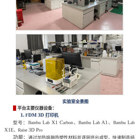
实验室全景图
█
平台主要仪器设备：
1.
DM 3D
F
打印机
L
X1 C
L
A1
L
型号：
Bambu
ab
arbon
、
Bambu
ab
、
Bambu
ab
X1E
3D P
、
Raise
ro
功能：
通过加热熔融热塑性材料并逐层挤出成型，快速制造结