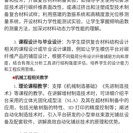
备和技术，开展复合材料制备实验，如指导学生使用喷雾涂
层技术进行碳纤维表面改性，或通过挤出和注塑成型技术制
备复合材料试样；利用搭建的激振系统和高精度激光位移测
量系统，开设材料力学性能测试实验，让学生掌握频响函数
的测量方法，加深对材料动态力学性能的理解。
.
课程设计与毕业设计
：为学生提供复合材料结构设计
3
相关的课程设计或毕业设计课题，例如让学生模仿平台对碳
纤维产品的铺层设计，根据不
同载荷分布设计纤维铺层方向和厚
度，结合有限元分析工具进行结构强度评估，培养学生的设计能力
和工程应用思维。
■
机械工程相关教学
.
理论课程教学
：支撑《机械制造基础》《先进制造技
1
术》等课程的教学。在讲解增材制造技术时，可详细介绍平
台采用的立体光固化成型法（
SLA
）及其在超材料制备中的
应用，包括光敏树脂的特性、
3D
打印的精度控制等；阐述
自动化制造技术时，引入平台研发的小型单丝束激光铺丝设
备及配套软件，讲解高效自动化铺丝技术的原理和优势。