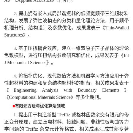
A
》《
Applied Acoustics
》等期刊。
.
提出拥有嵌入式局部谐振器的低频宽频带三维超材料
2
结构，发展了弹性波模态的分类和量化理论方法，用于频带
机理分析、结构设计及参数优化，成果发表于《
Thin-Walled
Structures
》。
.
基于压扭耦合效应，建立一维双原子声子晶体的理论
3
色散模型，进行压扭结构参数研究和优化，成果发表于《
Int
J Mechanical Sciences
》。
.
将拓扑优化、现代数值方法和机器学习方法应用于弹
4
性超材料的构建和复杂结构超材料的制备，相关成果发表于
《
Engineering Analysis with Boundary Elements
》
《
Computational Materials Science
》等多个期刊。
■
有限元方法与优化算法领域
.
提出用于构造新型
Trefftz
或格林函数杂交有限元的修
1
正变分原理，建立压电材料、接触问题、非线性板弯曲等力
学问题的
Trefftz
杂交元计算格式，相关成果汇成首部专著