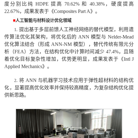
度分别比纯
HDPE
提高
70.62%
和
40.38%
，硬度提高
22.67%
，成果发表于《
Composites Part A
》。
■
人工智能与材料设计优化领域
.
提出基于多层前馈人工神经网络的替代模型，利用遗
1
传算法优化其架构，将优化后的
ANN
模型与
Nelder-Mead
优化算法结合（形成
ANN-NM
模型），替代传统有限元分
析（
FEA
）方法，在结构优化中计算时间减少
47.4%
，且随
着优化目标复杂性增加，优势更明显，成果发表于《
Intl J
Applied Mechanics
》。
.
将
ANN
与机器学习技术应用于弹性超材料的结构优
2
化，显著提高优化效率并保持较高精度，为复杂结构优化提
供新思路。