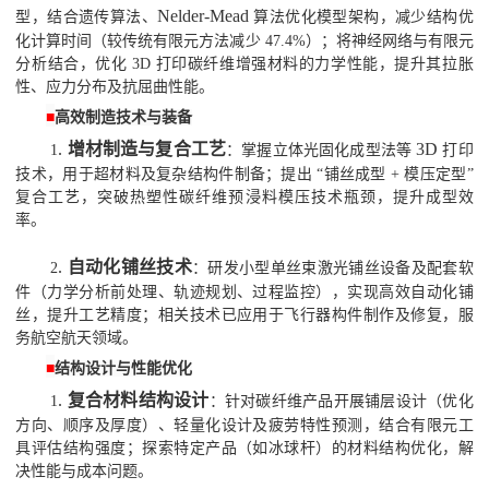
Nelder-Mead
型，结合遗传算法、
算法优化模型架构，减少结构优
化计算时间（较传统有限元方法减少
47.4%
）；将神经网络与有限元
分析结合，优化
3D
打印碳纤维增强材料的力学性能，提升其拉胀
性、应力分布及抗屈曲性能。
■
高效制造技术与装备
.
增材制造与复合工艺
3D
1
：掌握立体光固化成型法等
打印
技术，用于超材料及复杂结构件制备；提出
“
铺丝成型
+
模压定型
”
复合工艺，突破热塑性碳纤维预浸料模压技术瓶颈，提升成型效
率。
.
自动化铺丝技术
2
：研发小型单丝束激光铺丝设备及配套软
件（力学分析前处理、轨迹规划、过程监控），实现高效自动化铺
丝，提升工艺精度；相关技术已应用于飞行器构件制作及修复，服
务航空航天领域。
■
结构设计与性能优化
.
复合材料结构设计
1
：针对碳纤维产品开展铺层设计（优化
方向、顺序及厚度）、轻量化设计及疲劳特性预测，结合有限元工
具评估结构强度；探索特定产品（如冰球杆）的材料结构优化，解
决性能与成本问题。